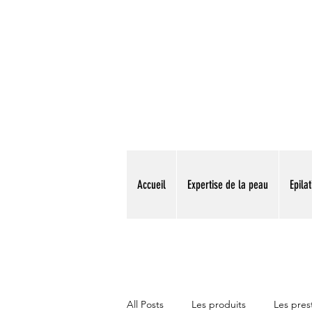
Accueil
Expertise de la peau
Epilat
All Posts
Les produits
Les pres